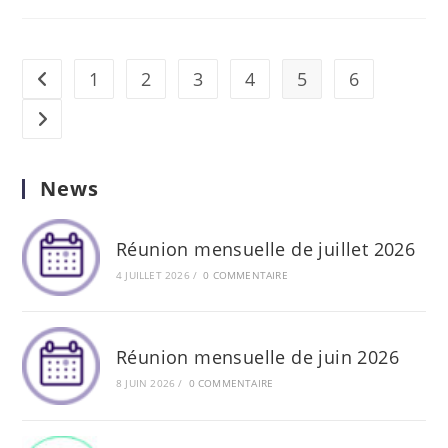
1
2
3
4
5
6
Go to the previous page
Aller à la page suivante
News
Réunion mensuelle de juillet 2026
4 JUILLET 2026
/
0 COMMENTAIRE
Réunion mensuelle de juin 2026
8 JUIN 2026
/
0 COMMENTAIRE