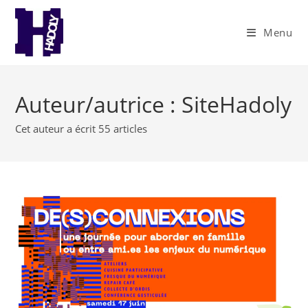
Skip
to
Menu
content
Auteur/autrice :
SiteHadoly
Cet auteur a écrit 55 articles