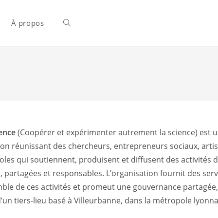
À propos
Toggle
website
search
ence
(Coopérer et expérimenter autrement la science) est 
ion réunissant des chercheurs, entrepreneurs sociaux, arti
oles qui soutiennent, produisent et diffusent des activités 
, partagées et responsables. L’organisation fournit des ser
mble de ces activités et promeut une gouvernance partagé
d’un tiers-lieu basé à Villeurbanne, dans la métropole lyonna