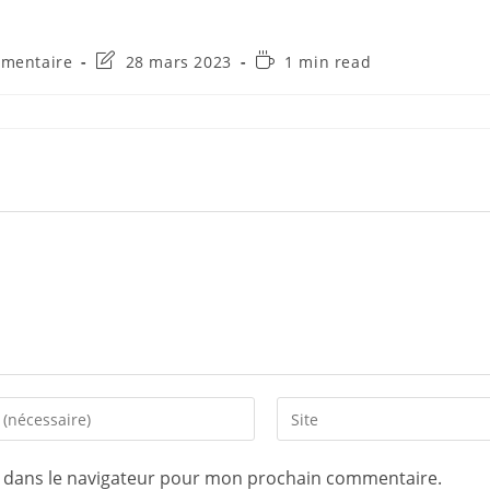
aires
Dernière
Temps
mentaire
28 mars 2023
1 min read
modification
de
de
lecture :
on :
la
publication :
Saisir
l’URL
de
e dans le navigateur pour mon prochain commentaire.