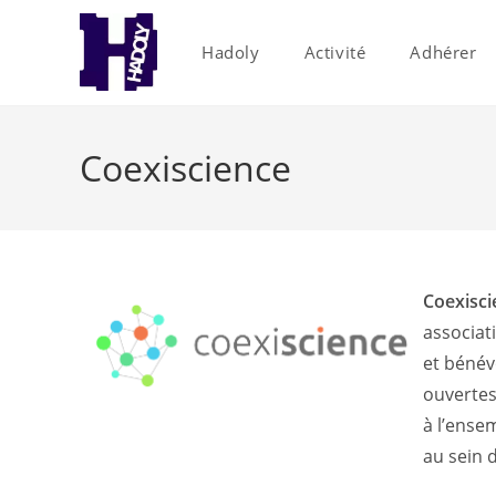
Skip
to
Hadoly
Activité
Adhérer
content
Coexiscience
Coexisci
associat
et bénév
ouvertes
à l’ense
au sein 