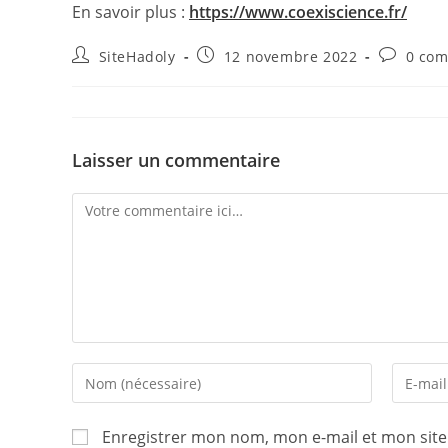
En savoir plus :
https://www.coexiscience.fr/
Auteur/autrice
Publication
Comment
SiteHadoly
12 novembre 2022
0 com
de
publiée :
de
la
la
publication :
publicati
Laisser un commentaire
Comment
Enter
Enter
your
your
name
email
Enregistrer mon nom, mon e-mail et mon sit