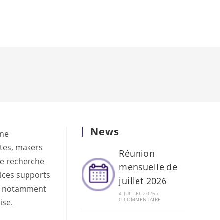
News
une
stes, makers
Réunion
de recherche
mensuelle de
vices supports
juillet 2026
e, notamment
4 JUILLET 2026
/
0 COMMENTAIRE
ise.