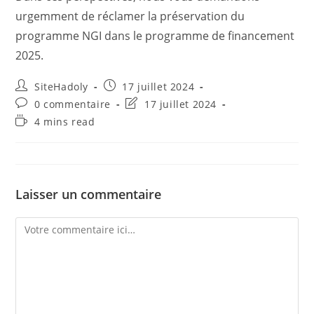
urgemment de réclamer la préservation du
programme NGI dans le programme de financement
2025.
Auteur/autrice
Publication
SiteHadoly
17 juillet 2024
de
publiée :
Commentaires
Dernière
0 commentaire
17 juillet 2024
la
de
modification
Temps
4 mins read
publication :
la
de
de
publication :
la
lecture :
publication :
Laisser un commentaire
Comment