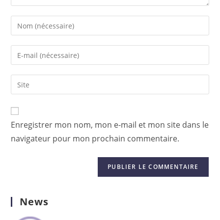
Enter
your
name
Enter
or
your
username
email
Saisir
to
address
l’URL
comment
to
de
comment
votre
Enregistrer mon nom, mon e-mail et mon site dans le
site
navigateur pour mon prochain commentaire.
(facultatif)
News