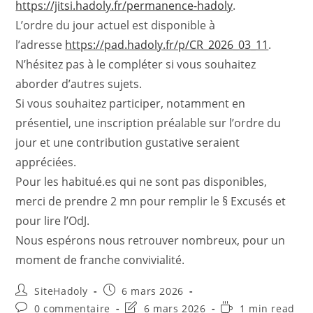
https://jitsi.hadoly.fr/permanence-hadoly
.
L’ordre du jour actuel est disponible à
l’adresse
https://pad.hadoly.fr/p/CR_2026_03_11
.
N’hésitez pas à le compléter si vous souhaitez
aborder d’autres sujets.
Si vous souhaitez participer, notamment en
présentiel, une inscription préalable sur l’ordre du
jour et une contribution gustative seraient
appréciées.
Pour les habitué.es qui ne sont pas disponibles,
merci de prendre 2 mn pour remplir le § Excusés et
pour lire l’OdJ.
Nous espérons nous retrouver nombreux, pour un
moment de franche convivialité.
Auteur/autrice
Publication
SiteHadoly
6 mars 2026
de
publiée :
Commentaires
Dernière
Temps
0 commentaire
6 mars 2026
1 min read