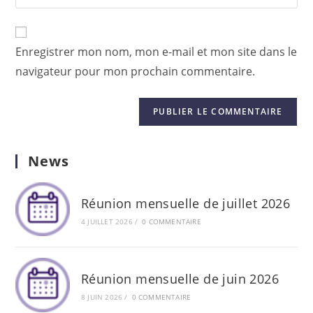
l’URL
comment
to
de
comment
votre
Enregistrer mon nom, mon e-mail et mon site dans le
site
navigateur pour mon prochain commentaire.
(facultatif)
News
Réunion mensuelle de juillet 2026
4 JUILLET 2026
/
0 COMMENTAIRE
Réunion mensuelle de juin 2026
8 JUIN 2026
/
0 COMMENTAIRE