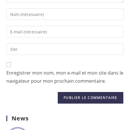
Enter
your
name
Enter
or
your
username
email
Saisir
to
address
l’URL
comment
to
de
comment
votre
Enregistrer mon nom, mon e-mail et mon site dans le
site
navigateur pour mon prochain commentaire.
(facultatif)
News