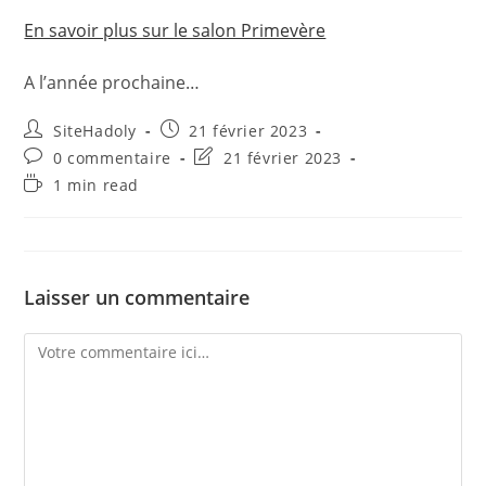
En savoir plus sur le salon Primevère
A l’année prochaine…
Auteur/autrice
Publication
SiteHadoly
21 février 2023
de
publiée :
Commentaires
Dernière
0 commentaire
21 février 2023
la
de
modification
Temps
1 min read
publication :
la
de
de
publication :
la
lecture :
publication :
Laisser un commentaire
Comment